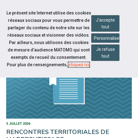
Aller à la navigation
Le présent site Internet utilise des cookies
Aller au contenu
J'accepte
réseaux sociaux pour vous permettre de
tout
partager du contenu de notre site sur les
réseaux sociaux et visionner des vidéos.
Personnaliser
Par ailleurs, nous utilisons des cookies
NOTRE ACTUALITÉ
Je refuse
de mesure d’audience MATOMO qui sont
tout
exempts de recueil du consentement.
Pour plus de renseignements,
cliquez ici
.
3 JUILLET 2026
RENCONTRES TERRITORIALES DE