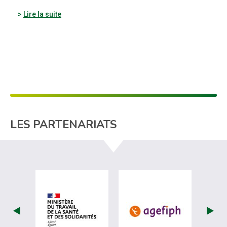
Lire la suite
LES PARTENARIATS
visiter les site de Ministère du travail (
visiter les si