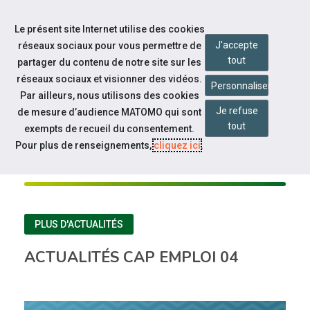
Aller à la navigation
Le présent site Internet utilise des cookies
Aller au contenu
J'accepte
réseaux sociaux pour vous permettre de
tout
partager du contenu de notre site sur les
réseaux sociaux et visionner des vidéos.
Personnaliser
Par ailleurs, nous utilisons des cookies
Je refuse
de mesure d’audience MATOMO qui sont
tout
CAP EMPLOI 04
exempts de recueil du consentement.
Pour plus de renseignements,
cliquez ici
.
À la une
PLUS D'ACTUALITÉS
ACTUALITÉS CAP EMPLOI 04