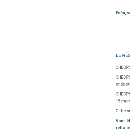
Enfin, 
LE RÉ
CHEOPS 
CHEOPS 
et de s
CHEOPS 
15 mem
Cette o
Vous êt
retrait