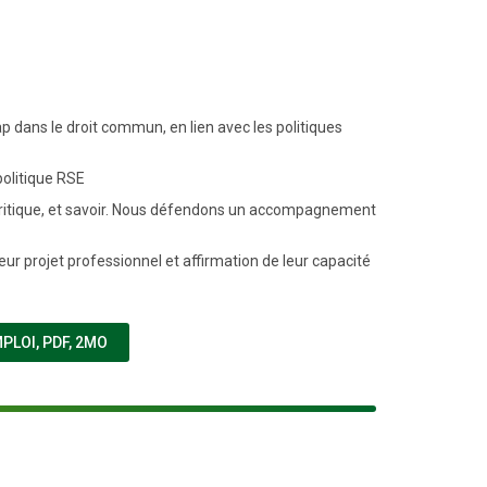
p dans le droit commun, en lien avec les politiques
politique RSE
it critique, et savoir. Nous défendons un accompagnement
ur projet professionnel et affirmation de leur capacité
(NOUVELLE FENÊTRE)
MPLOI
,
PDF, 2MO