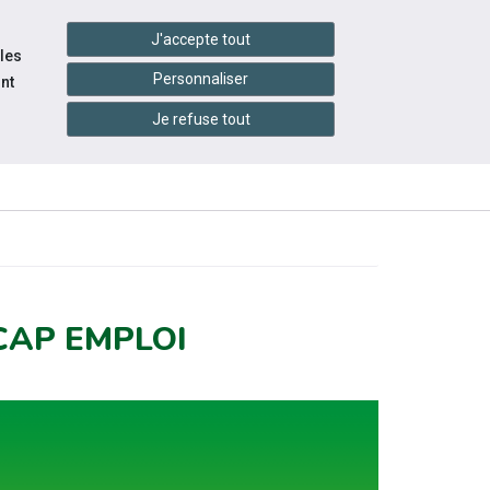
settings_accessibility
tes du réseau
Accessibilité
J'accepte tout
 les
Personnaliser
nt
Je refuse tout
ES-
INFOS
ACTUALITÉS
PRATIQUES
CAP EMPLOI