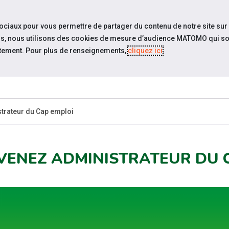
travel_explore
Si
sociaux pour vous permettre de partager du contenu de notre site sur
eurs, nous utilisons des cookies de mesure d’audience MATOMO qui so
tement. Pour plus de renseignements,
cliquez ici
.
QUI SOMM
NOUS ?
trateur du Cap emploi
VENEZ ADMINISTRATEUR DU 