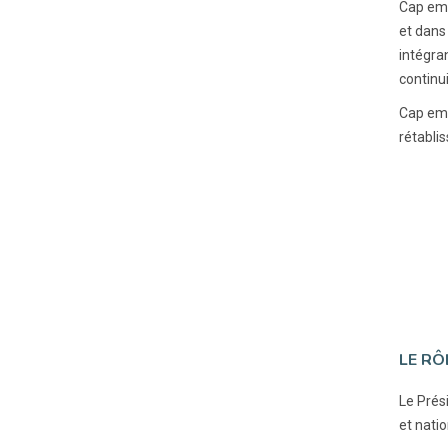
Cap emp
et dans
intégra
continui
Cap emp
rétabli
LE RÔ
Le Prési
et natio